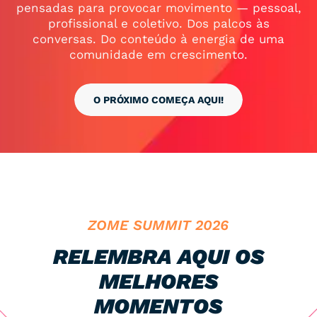
pensadas para provocar movimento — pessoal,
profissional e coletivo. Dos palcos às
conversas. Do conteúdo à energia de uma
comunidade em crescimento.
O PRÓXIMO COMEÇA AQUI!
ZOME SUMMIT 2026
RELEMBRA AQUI OS
MELHORES
MOMENTOS